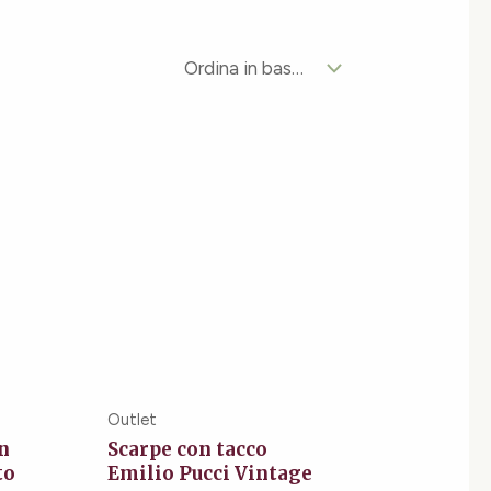
zzo
ale
,00€.
Outlet
n
Scarpe con tacco
to
Emilio Pucci Vintage