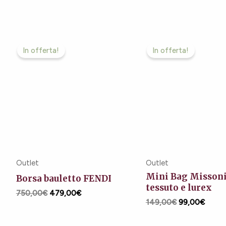
Il
Il
Il
Il
prezzo
prezzo
prezzo
prezz
In offerta!
In offerta!
originale
attuale
originale
attual
era:
è:
era:
è:
750,00€.
479,00€.
149,00€.
99,00
Outlet
Outlet
Mini Bag Misson
Borsa bauletto FENDI
tessuto e lurex
750,00
€
479,00
€
149,00
€
99,00
€