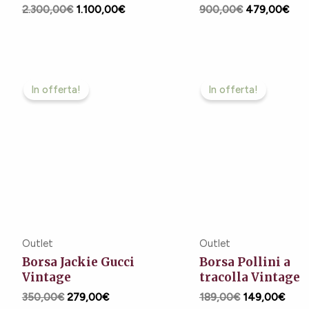
2.300,00
€
1.100,00
€
900,00
€
479,00
€
Il
Il
Il
Il
prezzo
prezzo
prezzo
prez
In offerta!
In offerta!
originale
attuale
originale
attua
era:
è:
era:
è:
350,00€.
279,00€.
189,00€.
149,
Outlet
Outlet
Borsa Jackie Gucci
Borsa Pollini a
Vintage
tracolla Vintage
350,00
€
279,00
€
189,00
€
149,00
€