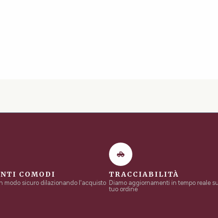
NTI COMODI
TRACCIABILITÀ
in modo sicuro dilazionando l'acquisto
Diamo aggiornamenti in tempo reale sul
tuo ordine