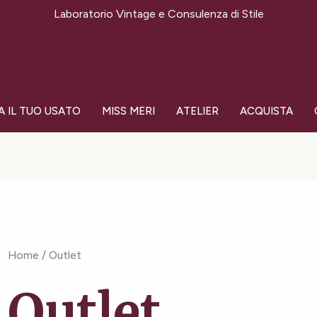
Ordina
Laboratorio Vintage e Consulenza di Stile
in
base
al
più
recente
A IL TUO USATO
MISS MERI
ATELIER
ACQUISTA
Home
/ Outlet
Outlet