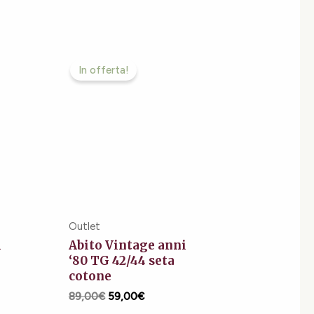
Il
Il
o
prezzo
prezzo
In offerta!
e
originale
attuale
era:
è:
€.
89,00€.
59,00€.
Outlet
i
Abito Vintage anni
‘80 TG 42/44 seta
cotone
89,00
€
59,00
€