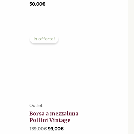
50,00
€
Il
Il
zo
prezzo
prezzo
In offerta!
le
originale
attuale
era:
è:
00€.
139,00€.
99,00€.
Outlet
Borsa a mezzaluna
Pollini Vintage
139,00
€
99,00
€