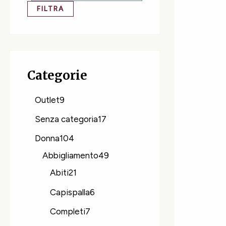
FILTRA
Categorie
Outlet
9
Senza categoria
17
Donna
104
Abbigliamento
49
Abiti
21
Capispalla
6
Completi
7