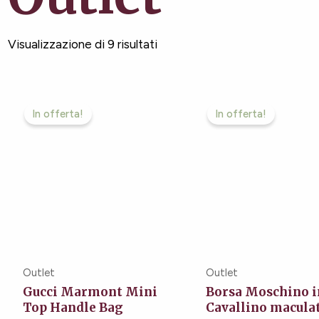
Visualizzazione di 9 risultati
Il
Il
Il
Il
prezzo
prezzo
prezzo
pre
In offerta!
In offerta!
originale
attuale
originale
attu
era:
è:
era:
è:
2.300,00€.
1.100,00€.
900,00€.
479
Outlet
Outlet
Gucci Marmont Mini
Borsa Moschino i
Top Handle Bag
Cavallino macula