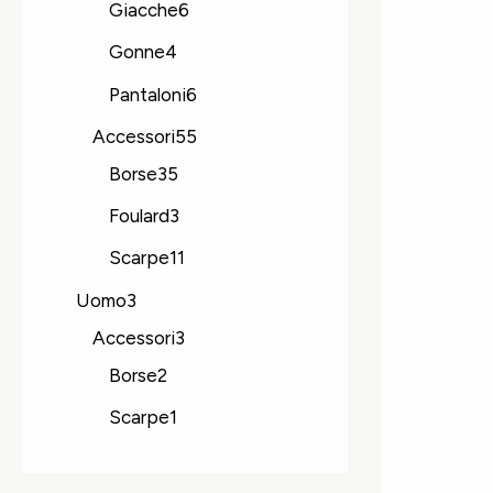
Giacche
6
Gonne
4
Pantaloni
6
Accessori
55
Borse
35
Foulard
3
Scarpe
11
Uomo
3
Accessori
3
Borse
2
Scarpe
1