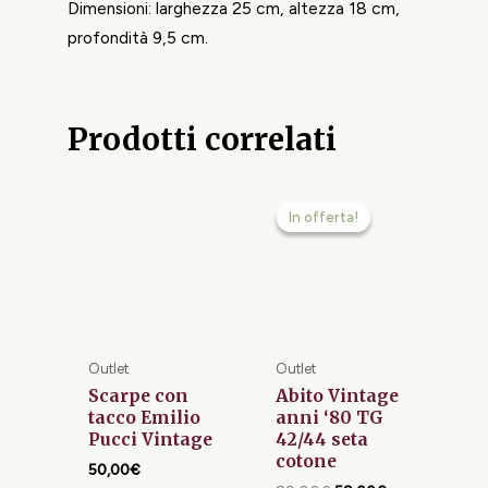
Dimensioni: larghezza 25 cm, altezza 18 cm,
profondità 9,5 cm.
Prodotti correlati
Il
Il
prezzo
prezzo
In offerta!
In offerta!
originale
attuale
era:
è:
89,00€.
59,00€.
Outlet
Outlet
Scarpe con
Abito Vintage
tacco Emilio
anni ‘80 TG
Pucci Vintage
42/44 seta
cotone
50,00
€