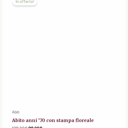
In offerta!
originale
attuale
era:
è:
129,00€.
99,00€.
Abiti
Abito anni ’70 con stampa floreale