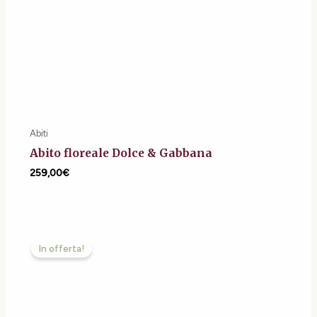
Abiti
Abito floreale Dolce & Gabbana
259,00
€
Il
Il
prezzo
prezzo
In offerta!
originale
attuale
era:
è:
229,00€.
189,00€.