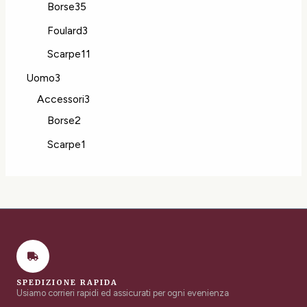
Borse
35
Foulard
3
Scarpe
11
Uomo
3
Accessori
3
Borse
2
Scarpe
1
SPEDIZIONE RAPIDA
Usiamo corrieri rapidi ed assicurati per ogni evenienza