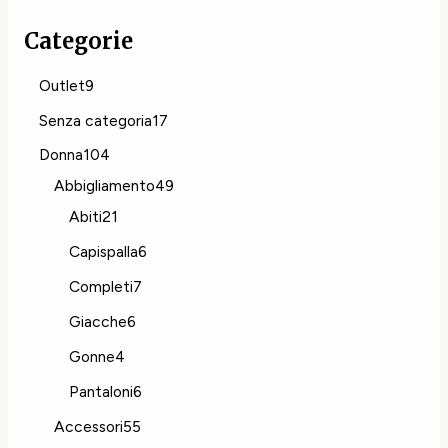
Categorie
Outlet
9
Senza categoria
17
Donna
104
Abbigliamento
49
Abiti
21
Capispalla
6
Completi
7
Giacche
6
Gonne
4
Pantaloni
6
Accessori
55