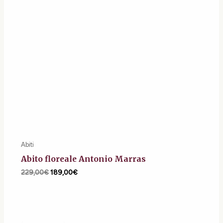
Abiti
Abito floreale Antonio Marras
229,00
€
189,00
€
Il
Il
prezzo
prezzo