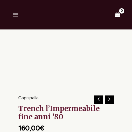
Vai
MAIN
al
MENU
contenuto
Trench
l'Impermeabile
fine
anni
'80
quantità
Capispalla
Trench l’Impermeabile
fine anni ’80
160,00
€