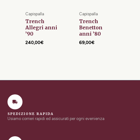
Capispalla
Capispalla
Trench
Trench
Allegri anni
Benetton
’90
anni ’80
240,00
€
69,00
€
SPEDIZIONE RAPIDA
Usiamo corrieri rapidi ed assicurati per ogni evenienza