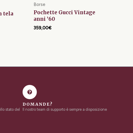
Borse
Pochette Gucci Vintage
n tela
anni ’60
359,00
€
DOMANDE?
lo stato del
Il nostro team di supporto è sempre a disposizione