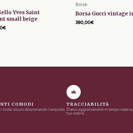
Borse
iello Yves Saint
Borsa Gucci vintage i
nt small beige
380,00
€
00
€
NTI COMODI
TRACCIABILITÀ
in modo sicuro dilazionando l'acquisto
Diamo aggiornamenti in tempo reale sul
tuo ordine