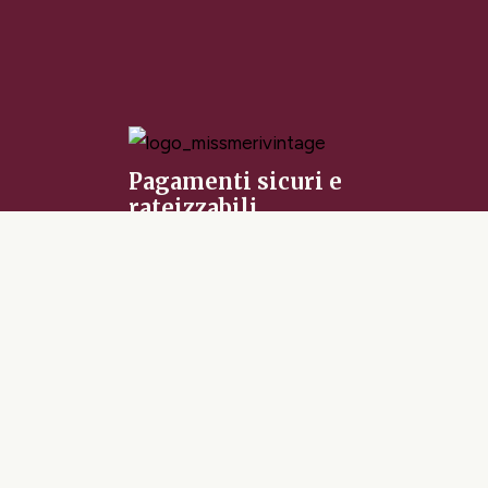
Pagamenti sicuri e
rateizzabili
Con MissMeriVintage paghi
fino a 18 comode rate