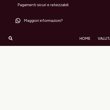
Vai
Pagamenti sicuri e rateizzabili
al
contenuto
Maggiori informazioni?
Cerca
HOME
VALUT