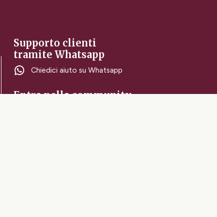
Supporto clienti
tramite Whatsapp
Chiedici aiuto su Whatsapp
Entra nella community
di appassionate
Ricevi le ultime notizie
Entra nella community del Vintage
Privacy e Cookie Policy