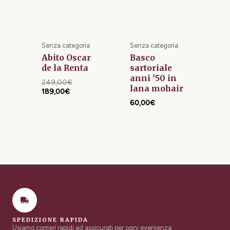
Senza categoria
Senza categoria
Abito Oscar
Basco
de la Renta
sartoriale
anni ’50 in
249,00
€
lana mohair
189,00
€
60,00
€
SPEDIZIONE RAPIDA
Usiamo corrieri rapidi ed assicurati per ogni evenienza