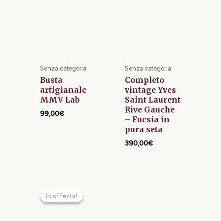
Senza categoria
Senza categoria
Busta
Completo
artigianale
vintage Yves
MMV Lab
Saint Laurent
Rive Gauche
99,00
€
– Fucsia in
pura seta
390,00
€
Il
Il
prezzo
prezzo
In offerta!
In offerta!
attuale
originale
è:
era:
189,00€.
249,00€.